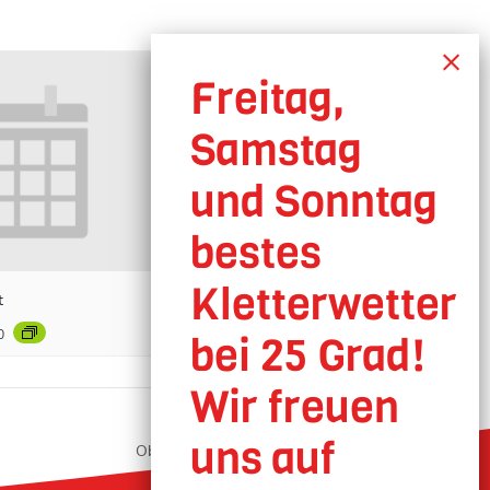
t
0
Oberhausen geöffnet