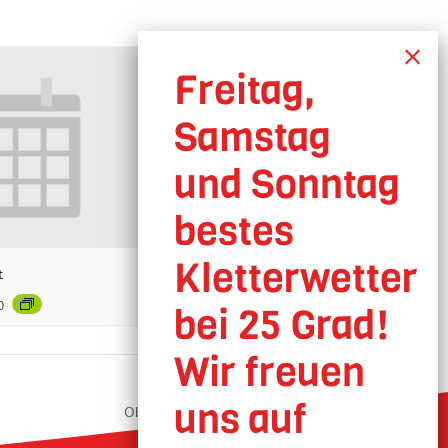
t
0
Oberhausen geöffnet