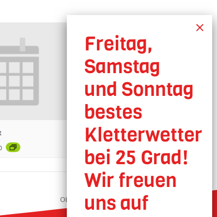
t
0
Oberhausen geöffnet