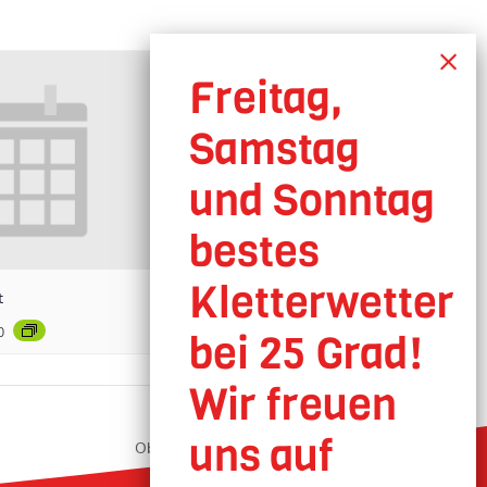
t
0
Oberhausen geöffnet