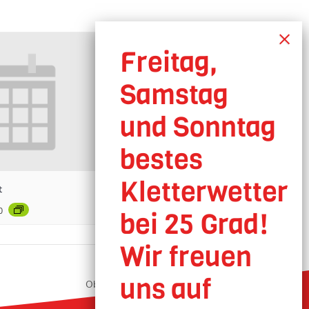
t
0
Oberhausen geöffnet