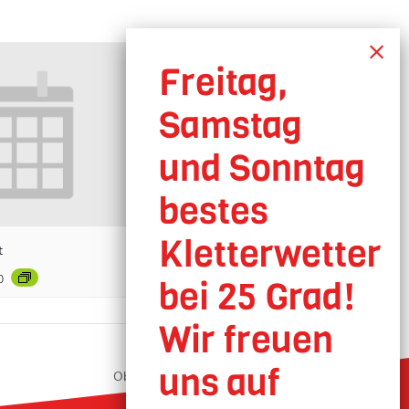
t
0
Oberhausen geöffnet