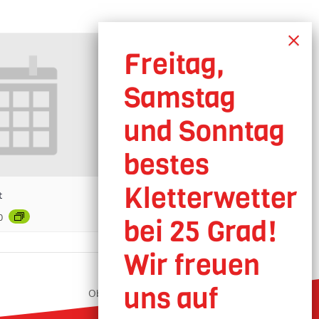
t
0
Oberhausen geöffnet