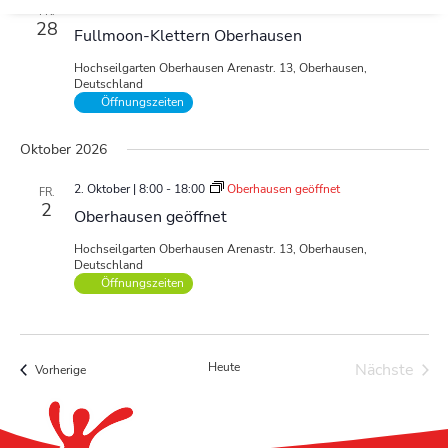
28. August | 11:00
-
23:00
Oberhausen geöffnet
FR.
28
Fullmoon-Klettern Oberhausen
Hochseilgarten Oberhausen
Arenastr. 13, Oberhausen,
Deutschland
Öffnungszeiten
Oktober 2026
2. Oktober | 8:00
-
18:00
Oberhausen geöffnet
FR.
2
Oberhausen geöffnet
Hochseilgarten Oberhausen
Arenastr. 13, Oberhausen,
Deutschland
Öffnungszeiten
Heute
Nächste
Veranstaltungen
Vorherige
Veransta