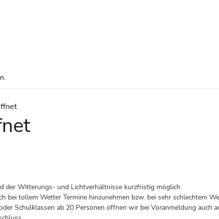
n.
ffnet
fnet
der Witterungs- und Lichtverhältnisse kurzfristig möglich.
 auch bei tollem Wetter Termine hinzunehmen bzw. bei sehr schlechtem Wet
er Schulklassen ab 20 Personen öffnen wir bei Voranmeldung auch au
schluss.