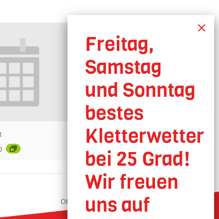
t
0
Oberhausen geöffnet