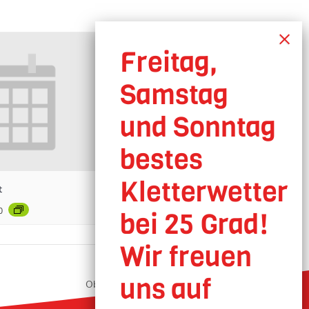
t
0
Oberhausen geöffnet