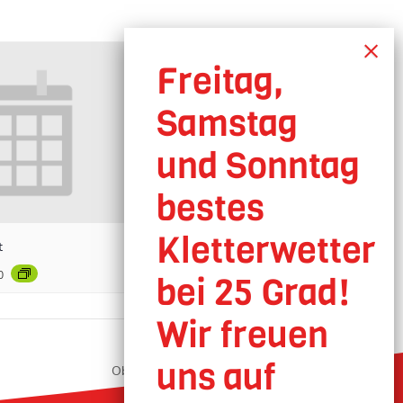
t
0
Oberhausen geöffnet