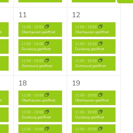
3
3
11
12
ungen,
Veranstaltungen,
Veranstaltungen,
11:00
-
19:00
11:00
-
19:00
et
Oberhausen geöffnet
Oberhausen geöffnet
11:00
-
19:00
11:00
-
19:00
Duisburg geöffnet
Duisburg geöffnet
11:00
-
19:00
11:00
-
19:00
Dortmund geöffnet
Dortmund geöffnet
3
3
18
19
ungen,
Veranstaltungen,
Veranstaltungen,
11:00
-
19:00
11:00
-
19:00
et
Oberhausen geöffnet
Oberhausen geöffnet
11:00
-
19:00
11:00
-
19:00
Duisburg geöffnet
Duisburg geöffnet
11:00
-
19:00
11:00
-
19:00