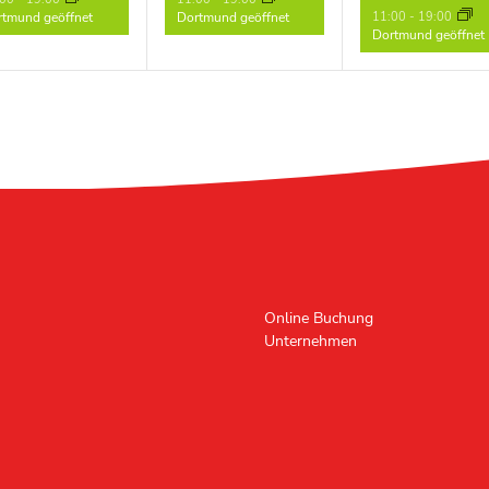
11:00
-
19:00
tmund geöffnet
Dortmund geöffnet
Dortmund geöffnet
Online Buchung
Unternehmen