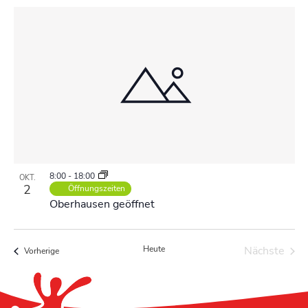
8:00
-
18:00
OKT.
2
Öffnungszeiten
Oberhausen geöffnet
Heute
Nächste
Veranstaltungen
Vorherige
Veransta